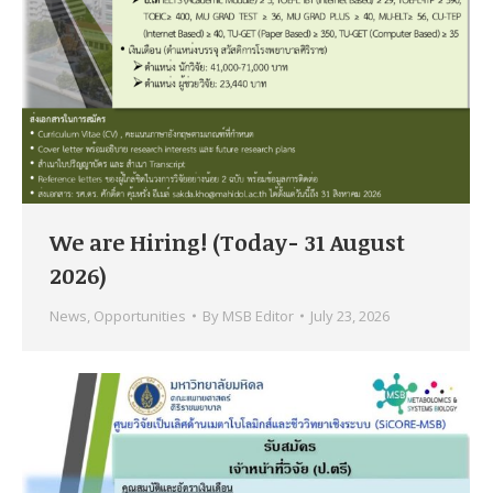
We are Hiring! (Today- 31 August
2026)
News
,
Opportunities
By
MSB Editor
July 23, 2026